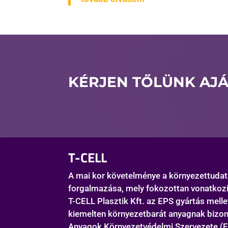
KÉRJEN TŐLÜNK AJÁ
T-CELL
A mai kor követelménye a környezettudato
forgalmazása, mely fokozottan vonatkozi
T-CELL Plasztik Kft. az EPS gyártás melle
kiemelten környezetbarát anyagnak bizony
Anyagok Környezetvédelmi Szervezete (EC