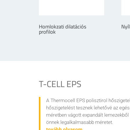
Homlokzati dilatációs
Nyíl
profilok
T-CELL EPS
A Thermocell EPS polisztirol hősziget
hőszigetelést tesznek lehetővé az egé
méretben vágott expandált lemezekből 
önnek legalkalmasabb méretet.
tovább olvasom