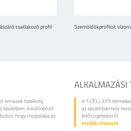
ászáró csatlakozó profil
Szemöldökprofilok vízorr
ALKALMAZÁSI 
elő lemezek hatékony
A T-CELL EPS termékei
sz épületben. A különböző
az épület bármely rész
biztos, hogy megtalálja az
tetőszigetelésről.
tovább olvasom