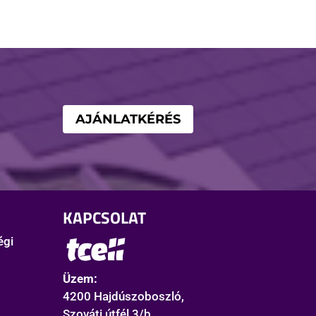
AJÁNLATKÉRÉS
KAPCSOLAT
égi
Üzem:
4200 Hajdúszoboszló,
Szováti útfél 3/b.