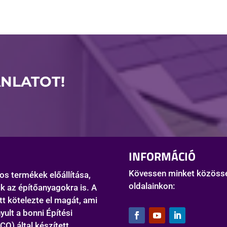
NLATOT!
INFORMÁCIÓ
Kövessen minket közöss
s termékek előállítása,
oldalainkon:
k az építőanyagokra is. A
tt kötelezte el magát, ami
ult a bonni Építési
O) által készített