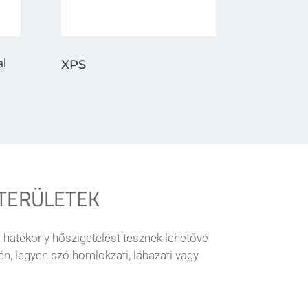
al
XPS
TERÜLETEK
 hatékony hőszigetelést tesznek lehetővé
én, legyen szó homlokzati, lábazati vagy