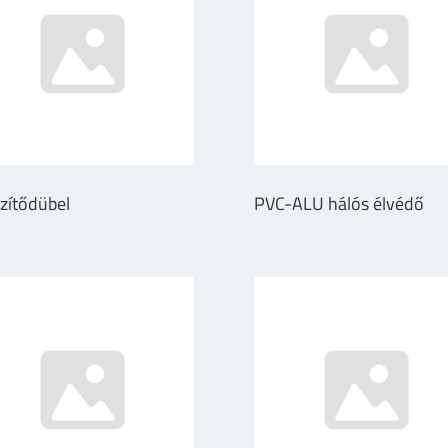
zítődübel
PVC-ALU hálós élvédő