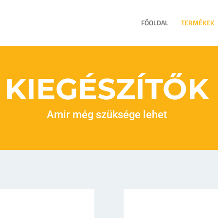
FŐOLDAL
TERMÉKEK
KIEGÉSZÍTŐK
Amir még szüksége lehet