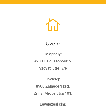

Üzem
Telephely:
4200 Hajdúszoboszló,
Szováti útfél 3/b
Fióktelep:
8900 Zalaegerszeg,
Zrínyi Miklós utca 101.
Levelezési cím: