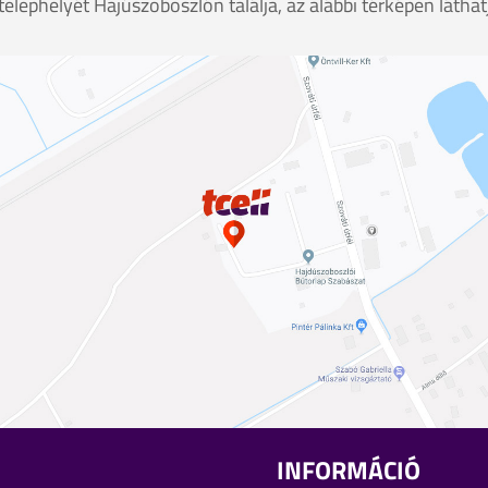
. telephelyét Hajúszoboszlón találja, az alábbi térképen láthat
INFORMÁCIÓ