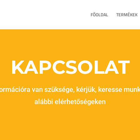
FŐOLDAL
TERMÉKEK
KAPCSOLAT
formációra van szüksége, kérjük, keresse munk
alábbi elérhetőségeken