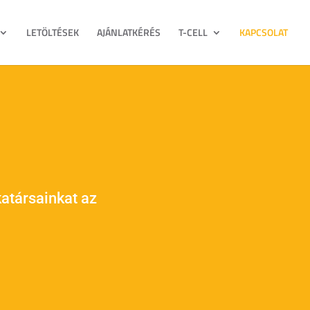
LETÖLTÉSEK
AJÁNLATKÉRÉS
T-CELL
KAPCSOLAT
atársainkat az