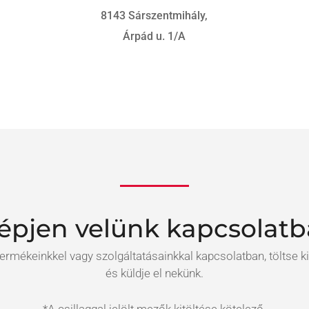
8143 Sárszentmihály,
Árpád u. 1/A
épjen velünk kapcsolatb
ermékeinkkel vagy szolgáltatásainkkal kapcsolatban, töltse ki 
és küldje el nekünk.
*A csillaggal jelölt mezők kitöltése kötelező.