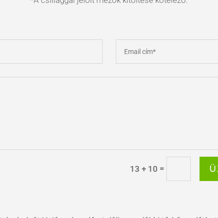
=
Ü
13 + 10