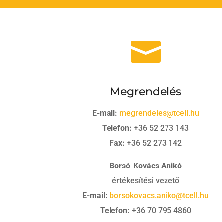

Megrendelés
E-mail:
megrendeles@tcell.hu
Telefon:
+36 52 273 143
Fax:
+36 52 273 142
Borsó-Kovács Anikó
értékesítési vezető
E-mail:
borsokovacs.aniko@tcell.hu
Telefon:
+36 70 795 4860