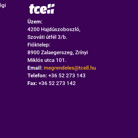
égi
Üzem:
4200 Hajdúszoboszló,
Szováti útfél 3/b.
Fióktelep:
8900 Zalaegerszeg, Zrínyi
Miklós utca 101.
Email:
megrendeles@tcell.hu
Telefon:
+36 52 273 143
Fax:
+36 52 273 142