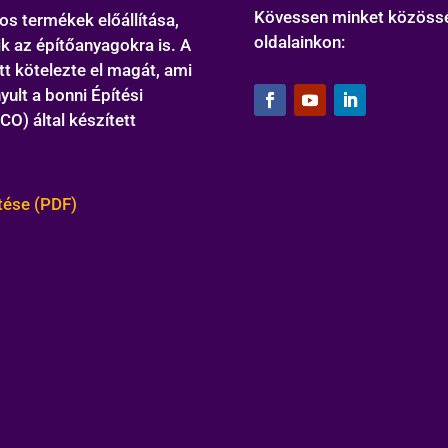
Kövessen minket közöss
s termékek előállítása,
oldalainkon:
k az építőanyagokra is. A
tt kötelezte el magát, ami
ult a bonni Építési
O) által készített
tése (PDF)